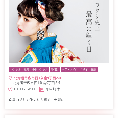
レンタル
販売
小物レンタル
着付け
ヘア・メイク
スタジオ撮影
北海道帯広市西1条南9丁目2-4
北海道帯広市西1条南9丁目2-4
10:00 - 19:00
休
年中無休
京屋の振袖で誰よりも輝く二十歳に