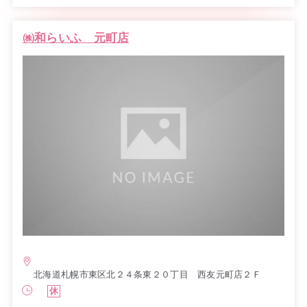
㈱和らいふ 元町店
北海道札幌市東区北２４条東２０丁目 西友元町店２Ｆ
休