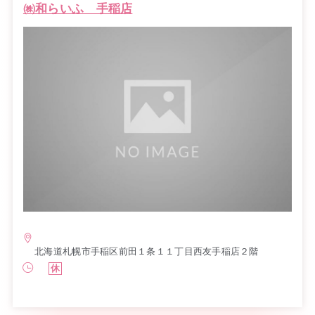
㈱和らいふ 手稲店
北海道札幌市手稲区前田１条１１丁目西友手稲店２階
休